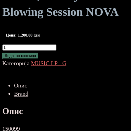
Blowing Session NOVA
Цена:
1.200,00
ден
Griffin,
Johnny-
Додај во кошница
A
Категорија
MUSIC LP - G
Blowing
Session
Опис
NOVA
Brand
количина
Опис
150099