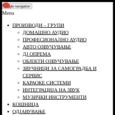
Skip
Toggle navigation
to
Menu
the
ПРОИЗВОДИ – ГРУПИ
content
ДОМАШНО АУДИО
ПРОФЕСИОНАЛНО АУДИО
АВТО ОЗВУЧУВАЊЕ
ДЈ ОПРЕМА
ОБЈЕКТИ ОЗВУЧУВАЊЕ
ЗВУЧНИЦИ ЗА САМОГРАДБА И
СЕРВИС
КАРАОКЕ СИСТЕМИ
ИНТЕГРАЦИЈА НА ЗВУК
МУЗИЧКИ ИНСТРУМЕНТИ
КОШНИЦА
ОДЈАВУВАЊЕ