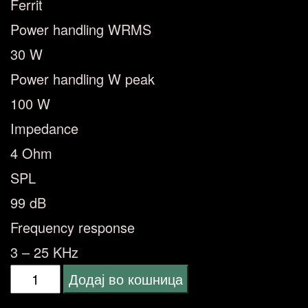
Ferrit
Power handling WRMS
30 W
Power handling W peak
100 W
Impedance
4 Ohm
SPL
99 dB
Frequency response
3 – 25 KHz
Ground
Додај во кошница
Zero