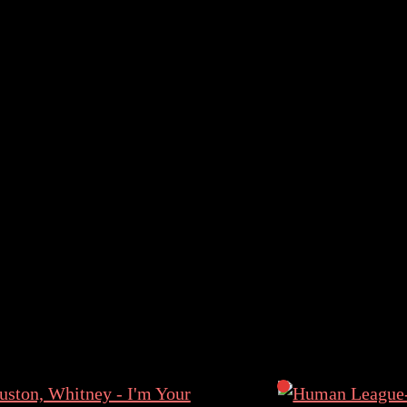
Of
Universal
pop
full
CD
DE
NOVO
количина