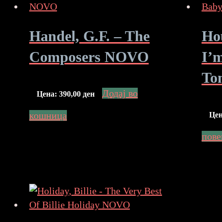
Handel, G.F. – The
Ho
Composers NOVO
I’
To
Додај во
Цена:
390,00
ден
кошница
Це
пове