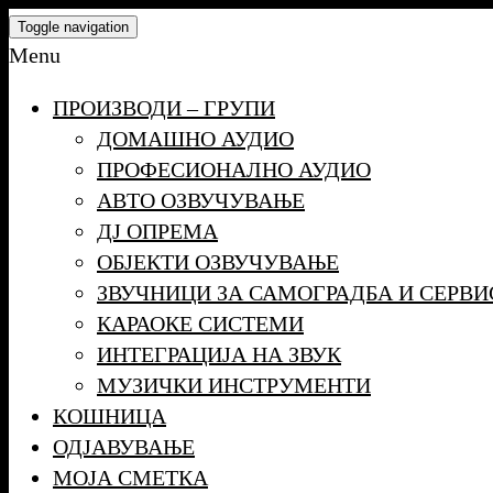
Skip
Toggle navigation
to
Menu
the
ПРОИЗВОДИ – ГРУПИ
content
ДОМАШНО АУДИО
ПРОФЕСИОНАЛНО АУДИО
АВТО ОЗВУЧУВАЊЕ
ДЈ ОПРЕМА
ОБЈЕКТИ ОЗВУЧУВАЊЕ
ЗВУЧНИЦИ ЗА САМОГРАДБА И СЕРВИ
КАРАОКЕ СИСТЕМИ
ИНТЕГРАЦИЈА НА ЗВУК
МУЗИЧКИ ИНСТРУМЕНТИ
КОШНИЦА
ОДЈАВУВАЊЕ
МОЈА СМЕТКА