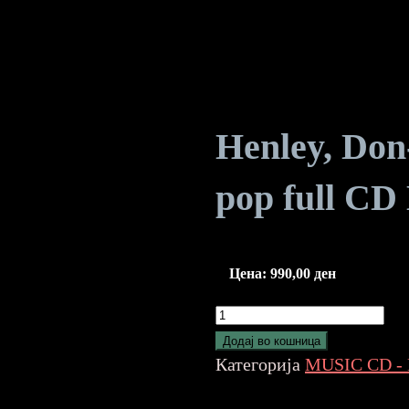
Henley, Don
pop full C
Цена:
990,00
ден
Henley,
Don-
Додај во кошница
Very
Категорија
MUSIC CD -
Best