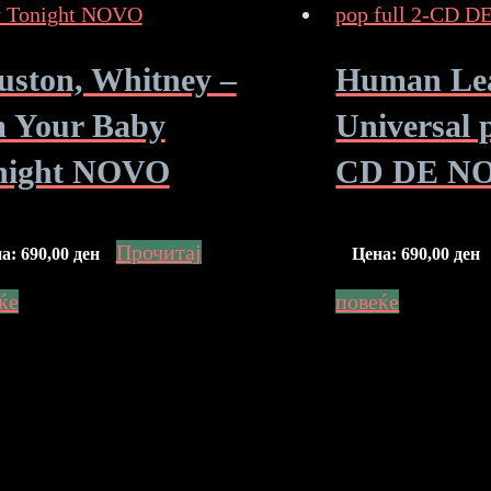
uston, Whitney –
Human Le
m Your Baby
Universal p
night NOVO
CD DE N
Прочитај
на:
690,00
ден
Цена:
690,00
ден
ќе
повеќе