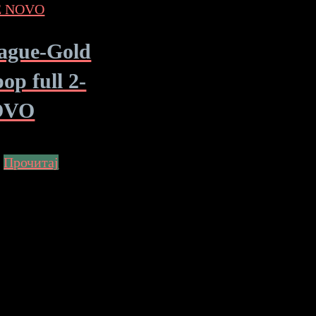
ague-Gold
op full 2-
OVO
Прочитај