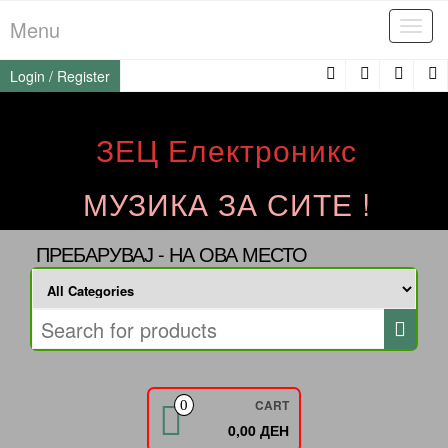
Skip
Menu
Tog
to
navi
the
Login / Register
content
ЗЕЦ Електроникс
МУЗИКА ЗА СИТЕ !
ПРЕБАРУВАЈ - НА ОВА МЕСТО
CART
0
0,00 ДЕН