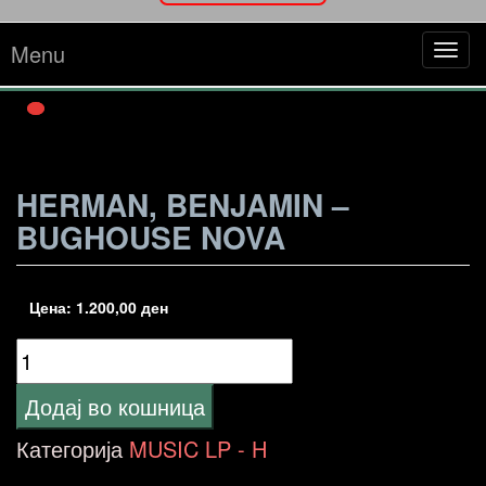
Menu
Tog
navi
HERMAN, BENJAMIN –
BUGHOUSE NOVA
Цена:
1.200,00
ден
Herman,
Benjamin
Додај во кошница
-
Категорија
MUSIC LP - H
Bughouse