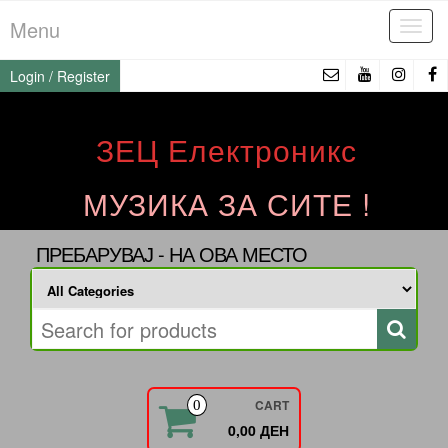
Skip
Menu
Tog
to
navi
the
Login / Register
content
ЗЕЦ Електроникс
МУЗИКА ЗА СИТЕ !
ПРЕБАРУВАЈ - НА ОВА МЕСТО
CART
0
0,00 ДЕН