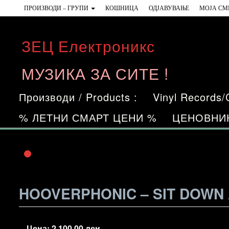
Skip
ПРОИЗВОДИ – ГРУПИ
КОШНИЦА
ОДЈАВУВАЊЕ
МОЈА СМ
to
the
ЗЕЦ Електроникс
content
МУЗИКА ЗА СИТЕ !
Производи / Products :
Vinyl Records
% ЛЕТНИ СМАРТ ЦЕНИ %
ЦЕНОВНИ
HOOVERPHONIC – SIT DOWN
Цена:
2.100,00
ден