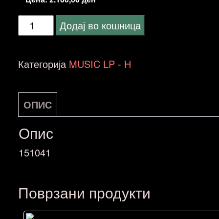
Hooverphonic
Додај во кошница
-
Sit
Категорија
MUSIC LP - H
Down
and
ОПИС
Listen
to
Опис
Hooverphonic
151041
NOVA
количина
Поврзани продукти