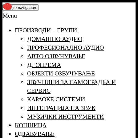
Skip
Toggle navigation
to
Menu
the
ПРОИЗВОДИ – ГРУПИ
content
ДОМАШНО АУДИО
ПРОФЕСИОНАЛНО АУДИО
АВТО ОЗВУЧУВАЊЕ
ДЈ ОПРЕМА
ОБЈЕКТИ ОЗВУЧУВАЊЕ
ЗВУЧНИЦИ ЗА САМОГРАДБА И
СЕРВИС
КАРАОКЕ СИСТЕМИ
ИНТЕГРАЦИЈА НА ЗВУК
МУЗИЧКИ ИНСТРУМЕНТИ
КОШНИЦА
ОДЈАВУВАЊЕ