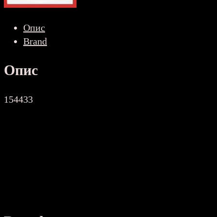
Tommy
Boy
Опис
LP
Brand
GB
количина
Опис
154433