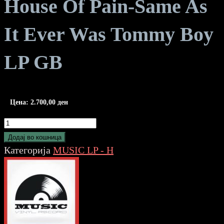
House Of Pain-Same As
It Ever Was Tommy Boy
LP GB
Цена:
2.700,00
ден
House
Of
Додај во кошница
Pain-
Категорија
MUSIC LP - H
Same
As
It
Ever
Was