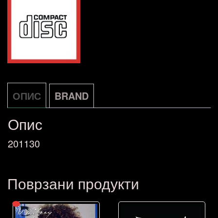
Arista
CD
AT
NOVO
количина
ОПИС
BRAND
Опис
201130
Поврзани продукти