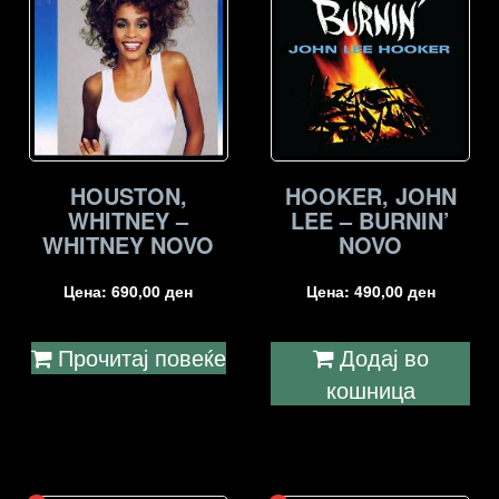
HOUSTON,
HOOKER, JOHN
WHITNEY –
LEE – BURNIN’
WHITNEY NOVO
NOVO
Цена:
690,00
ден
Цена:
490,00
ден
Прочитај повеќе
Додај во
кошница