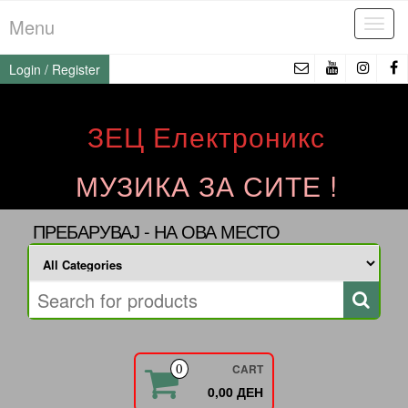
Skip
Menu
Tog
to
navi
the
Login / Register
content
ЗЕЦ Електроникс
МУЗИКА ЗА СИТЕ !
ПРЕБАРУВАЈ - НА ОВА МЕСТО
CART
0
0,00 ДЕН