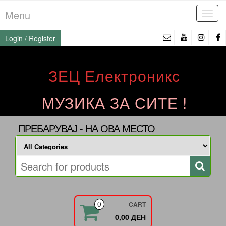
Skip
Menu
Tog
to
navi
the
Login / Register
content
ЗЕЦ Електроникс
МУЗИКА ЗА СИТЕ !
ПРЕБАРУВАЈ - НА ОВА МЕСТО
CART
0
0,00 ДЕН