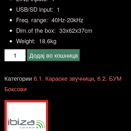
USB/SD input: 1
Freq. range: 40Hz-20kHz
Dim.of the box: 33x62x37cm
Weight: 18.6kg
Ibiza
Додај во кошница
15-
2075
Категории
6.1. Караоке звучници
,
6.2. БУМ
DP-
Боксови
234N
количина