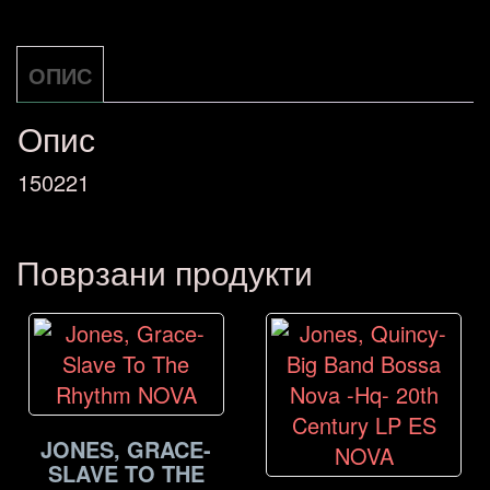
Michel
-
ОПИС
Revolutions
NOVA
Опис
количина
150221
Поврзани продукти
JONES, GRACE-
SLAVE TO THE