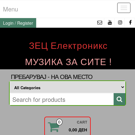
Skip
Menu
Tog
to
navi
the
Login / Register
content
ЗЕЦ Електроникс
МУЗИКА ЗА СИТЕ !
ПРЕБАРУВАЈ - НА ОВА МЕСТО
CART
0
0,00 ДЕН