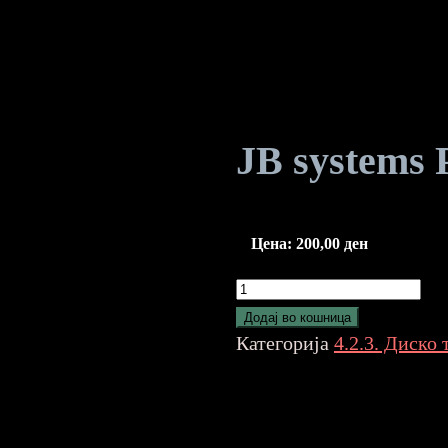
JB systems
Цена:
200,00
ден
JB
systems
Додај во кошница
Par36
Категорија
4.2.3. Диско
lens
GREEN
количина