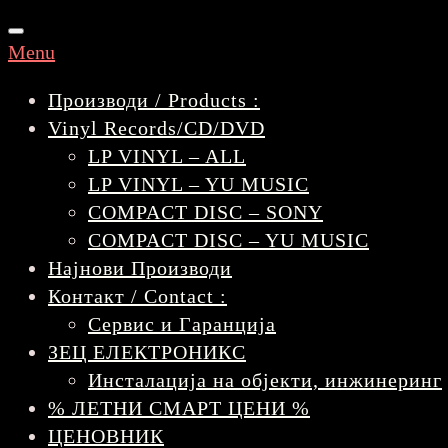
Toggle
Menu
navigation
Производи / Products :
Vinyl Records/CD/DVD
LP VINYL – ALL
LP VINYL – YU MUSIC
COMPACT DISC – SONY
COMPACT DISC – YU MUSIC
Најнови Производи
Контакт / Contact :
Сервис и Гаранција
ЗЕЦ ЕЛЕКТРОНИКС
Инсталација на објекти, инжинеринг
% ЛЕТНИ СМАРТ ЦЕНИ %
ЦЕНОВНИК