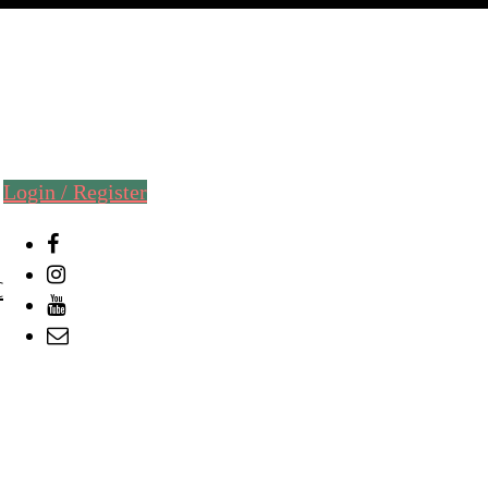
Login / Register
С