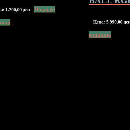
BALL RG
Додај во
на:
1.290,00
ден
ница
Цена:
5.990,00
де
кошница