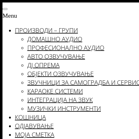
Skip
Toggle
to
Menu
navigation
the
ПРОИЗВОДИ – ГРУПИ
content
ДОМАШНО АУДИО
ПРОФЕСИОНАЛНО АУДИО
АВТО ОЗВУЧУВАЊЕ
ДЈ ОПРЕМА
ОБЈЕКТИ ОЗВУЧУВАЊЕ
ЗВУЧНИЦИ ЗА САМОГРАДБА И СЕРВИ
КАРАОКЕ СИСТЕМИ
ИНТЕГРАЦИЈА НА ЗВУК
МУЗИЧКИ ИНСТРУМЕНТИ
КОШНИЦА
ОДЈАВУВАЊЕ
МОЈА СМЕТКА