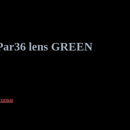
 Par36 lens GREEN
 топки