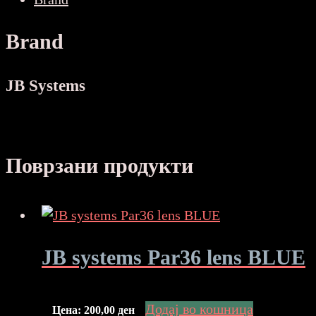
количина
Brand
JB Systems
Поврзани продукти
JB systems Par36 lens BLUE
Додај во кошница
Цена:
200,00
ден