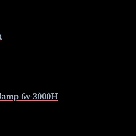
m
 lamp 6v 3000H