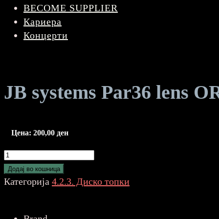
BECOME SUPPLIER
Кариера
Концерти
JB systems Par36 lens
Цена:
200,00
ден
JB
systems
Додај во кошница
Par36
Категорија
4.2.3. Диско топки
lens
ORANGE
Brand