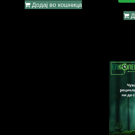
Додај во кошница
Д