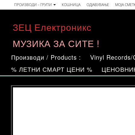
Skip
ПРОИЗВОДИ – ГРУПИ
КОШНИЦА
ОДЈАВУВАЊЕ
МОЈА СМЕТ
to
the
ЗЕЦ Електроникс
content
МУЗИКА ЗА СИТЕ !
Производи / Products :
Vinyl Records
% ЛЕТНИ СМАРТ ЦЕНИ %
ЦЕНОВНИ