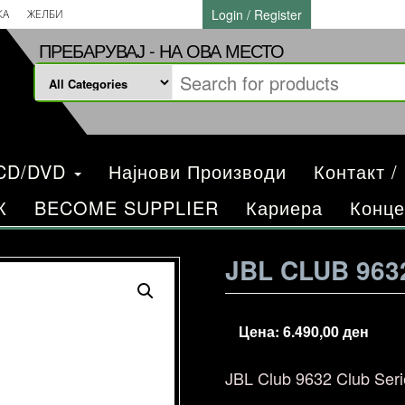
Login / Register
КА
ЖЕЛБИ
ПРЕБАРУВАЈ - НА ОВА МЕСТО
/CD/DVD
Најнови Производи
Контакт /
К
BECOME SUPPLIER
Кариера
Конце
JBL CLUB 963
Цена:
6.490,00
ден
JBL Club 9632
Club Seri