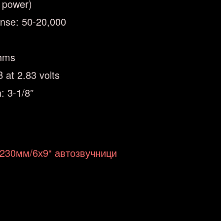
 power)
onse: 50-20,000
ohms
B at 2.83 volts
: 3-1/8″
х230мм/6х9“ автозвучници