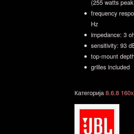
(255 watts peak
frequency resp
Hz
impedance: 3 
sensitivity: 93 d
top-mount depth
grilles included
Категорија
8.6.8 160