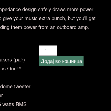
impedance design safely draws more power
o give your music extra punch, but you’ll get
eeding them power from an outboard amp.
JBL
CLUB
akers (pair)
Додај во кошница
9632
Plus One™
(golema
elipsa)
k dome tweeter
количина
er
85 watts RMS