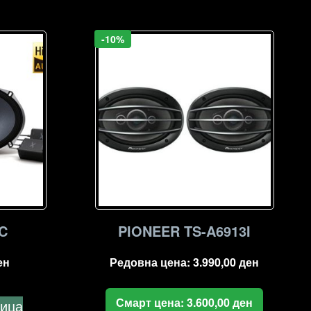
-10%
C
PIONEER TS-A6913I
ен
Редовна цена:
3.990,00
ден
Смарт цена:
3.600,00
ден
ница