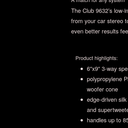
The Club 9632’s low-
from your car stereo t
even better results f
Product highlights:
6″x9″ 3-way spe
polypropylene 
woofer cone
edge-driven sil
and supertweet
handles up to 