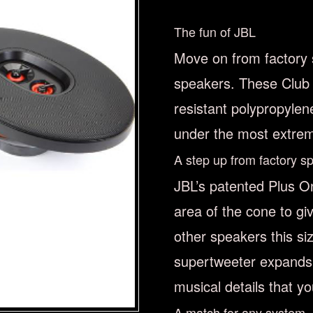
The fun of JBL
Move on from factory 
speakers. These Club
resistant polypropylen
under the most extrem
A step up from factory s
JBL’s patented Plus O
area of the cone to gi
other speakers this s
supertweeter expands 
musical details that y
A match for any system