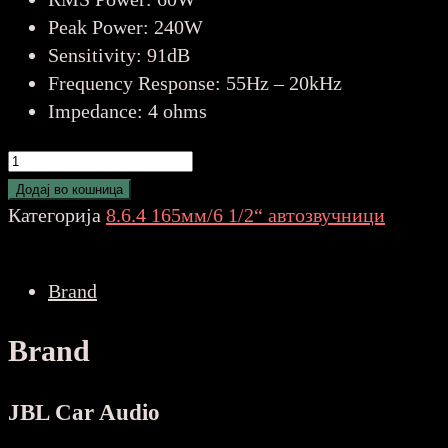
Peak Power:
240W
Sensitivity:
91dB
Frequency Response:
55Hz – 20kHz
Impedance:
4 ohms
JBL
Stage2
Додај во кошница
65
Категорија
8.6.4 165мм/6 1/2“ автозвучници
GEN2
(16-
Brand
16.5-
17cm
Brand
)
6.5"
количина
JBL Car Audio