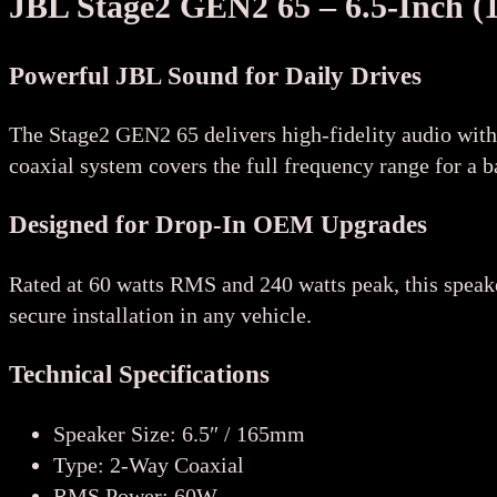
JBL Stage2 GEN2 65 – 6.5-Inch 
Powerful JBL Sound for Daily Drives
The Stage2 GEN2 65 delivers high-fidelity audio with
coaxial system covers the full frequency range for a 
Designed for Drop-In OEM Upgrades
Rated at 60 watts RMS and 240 watts peak, this speake
secure installation in any vehicle.
Technical Specifications
Speaker Size:
6.5″ / 165mm
Type:
2-Way Coaxial
RMS Power:
60W