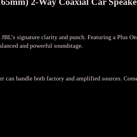
(165mm) 2-Way Coaxial Car Speake
 JBL’s signature clarity and punch. Featuring a Plus 
balanced and powerful soundstage.
r can handle both factory and amplified sources. Comes