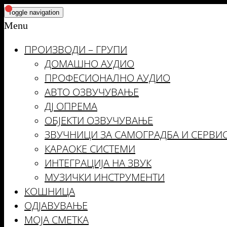
Skip
Toggle navigation
to
Menu
the
ПРОИЗВОДИ – ГРУПИ
content
ДОМАШНО АУДИО
ПРОФЕСИОНАЛНО АУДИО
АВТО ОЗВУЧУВАЊЕ
ДЈ ОПРЕМА
ОБЈЕКТИ ОЗВУЧУВАЊЕ
ЗВУЧНИЦИ ЗА САМОГРАДБА И СЕРВИ
КАРАОКЕ СИСТЕМИ
ИНТЕГРАЦИЈА НА ЗВУК
МУЗИЧКИ ИНСТРУМЕНТИ
КОШНИЦА
ОДЈАВУВАЊЕ
МОЈА СМЕТКА