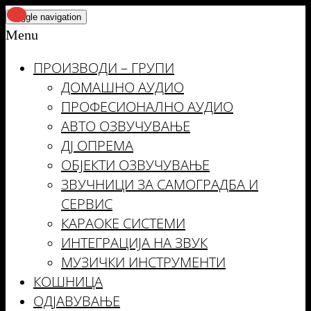
Skip
Toggle navigation
to
Menu
the
ПРОИЗВОДИ – ГРУПИ
content
ДОМАШНО АУДИО
ПРОФЕСИОНАЛНО АУДИО
АВТО ОЗВУЧУВАЊЕ
ДЈ ОПРЕМА
ОБЈЕКТИ ОЗВУЧУВАЊЕ
ЗВУЧНИЦИ ЗА САМОГРАДБА И
СЕРВИС
КАРАОКЕ СИСТЕМИ
ИНТЕГРАЦИЈА НА ЗВУК
МУЗИЧКИ ИНСТРУМЕНТИ
КОШНИЦА
ОДЈАВУВАЊЕ