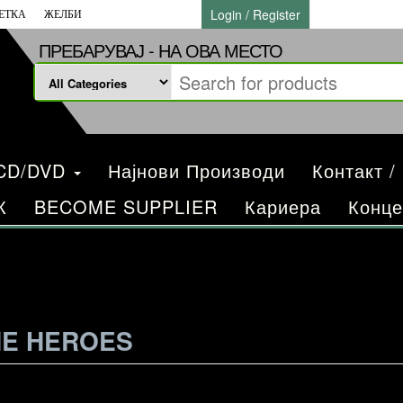
Login / Register
ЕТКА
ЖЕЛБИ
ПРЕБАРУВАЈ - НА ОВА МЕСТО
/CD/DVD
Најнови Производи
Контакт /
К
BECOME SUPPLIER
Кариера
Конце
HE HEROES