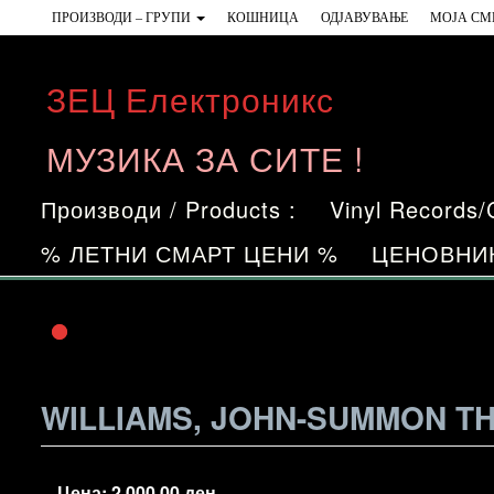
Skip
ПРОИЗВОДИ – ГРУПИ
КОШНИЦА
ОДЈАВУВАЊЕ
МОЈА СМ
to
the
ЗЕЦ Електроникс
content
МУЗИКА ЗА СИТЕ !
Производи / Products :
Vinyl Records
% ЛЕТНИ СМАРТ ЦЕНИ %
ЦЕНОВНИ
WILLIAMS, JOHN-SUMMON T
Цена:
2.000,00
ден