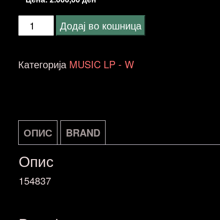
Williams,
Додај во кошница
John-
Summon
Категорија
MUSIC LP - W
The
Heroes
количина
ОПИС
BRAND
Опис
154837