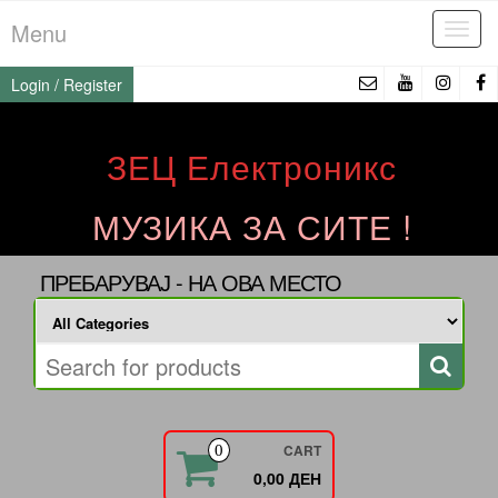
Skip
Menu
Tog
to
navi
the
Login / Register
content
ЗЕЦ Електроникс
МУЗИКА ЗА СИТЕ !
ПРЕБАРУВАЈ - НА ОВА МЕСТО
CART
0
0,00 ДЕН