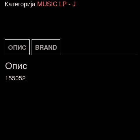
Walking
Категорија
MUSIC LP - J
In
Space
Universal
LP
ОПИС
BRAND
DE
Опис
количина
155052