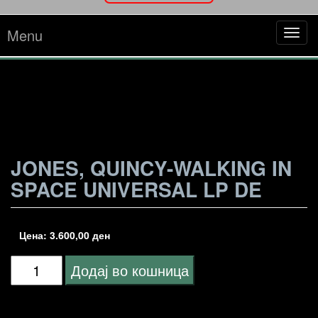
Menu
Tog
navi
JONES, QUINCY-WALKING IN
SPACE UNIVERSAL LP DE
Цена:
3.600,00
ден
Jones,
Додај во кошница
Quincy-