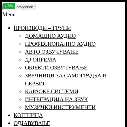
Skip
-31%
-34%
-22%
-15%
Toggle navigation
to
Menu
the
ПРОИЗВОДИ – ГРУПИ
content
ДОМАШНО АУДИО
ПРОФЕСИОНАЛНО АУДИО
АВТО ОЗВУЧУВАЊЕ
ДЈ ОПРЕМА
ОБЈЕКТИ ОЗВУЧУВАЊЕ
ЗВУЧНИЦИ ЗА САМОГРАДБА И
СЕРВИС
КАРАОКЕ СИСТЕМИ
ИНТЕГРАЦИЈА НА ЗВУК
МУЗИЧКИ ИНСТРУМЕНТИ
КОШНИЦА
ОДЈАВУВАЊЕ