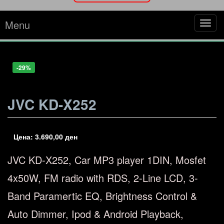
Menu
Tog
navi
-16%
-29%
-29%
JVC KD-X252
Цена:
3.690,00
ден
JVC KD-X252, Car MP3 player 1DIN, Mosfet
4x50W, FM radio with RDS, 2-Line LCD, 3-
Band Paramertic EQ, Brightness Control &
Auto Dimmer, Ipod & Android Playback,