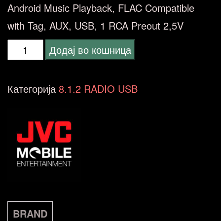
Android Music Playback, FLAC Compatible
with Tag, AUX, USB, 1 RCA Preout 2,5V
JVC
Додај во кошница
KD-
X252
Категорија
8.1.2 RADIO USB
количина
BRAND