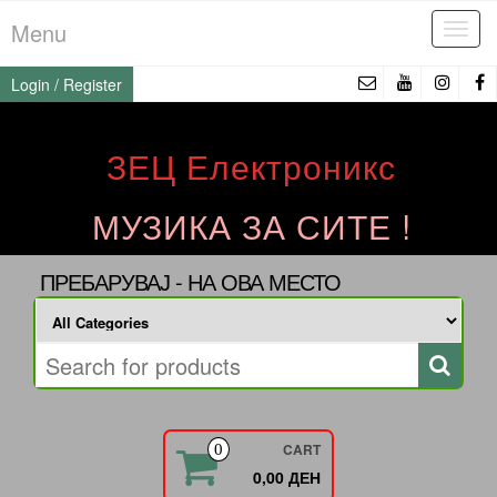
Skip
Menu
Tog
to
navi
the
Login / Register
content
ЗЕЦ Електроникс
МУЗИКА ЗА СИТЕ !
ПРЕБАРУВАЈ - НА ОВА МЕСТО
CART
0
0,00 ДЕН