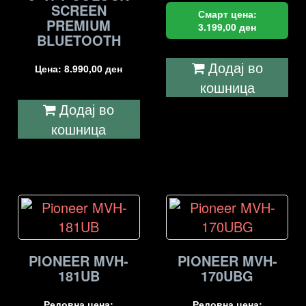
SCREEN
Смарт цена:
PREMIUM
3.199,00
ден
BLUETOOTH
Додај во
Цена:
8.990,00
ден
кошница
Додај во
кошница
PIONEER MVH-
PIONEER MVH-
181UB
170UBG
Редовна цена:
Редовна цена: