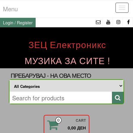
Skip
Menu
Tog
to
navi
the
Login / Register
content
ЗЕЦ Електроникс
МУЗИКА ЗА СИТЕ !
ПРЕБАРУВАЈ - НА ОВА МЕСТО
CART
0
0,00 ДЕН