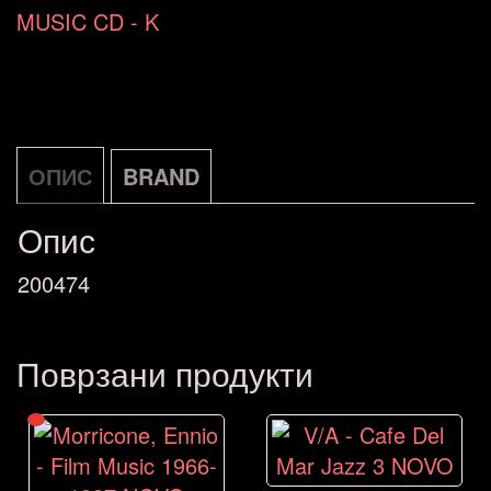
Singin'
MUSIC CD - K
In
The
Rain
NOVO
ОПИС
BRAND
количина
Опис
200474
Поврзани продукти