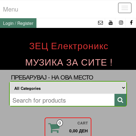
Skip
Menu
Tog
to
navi
the
Login / Register
content
ЗЕЦ Електроникс
МУЗИКА ЗА СИТЕ !
ПРЕБАРУВАЈ - НА ОВА МЕСТО
CART
0
0,00 ДЕН