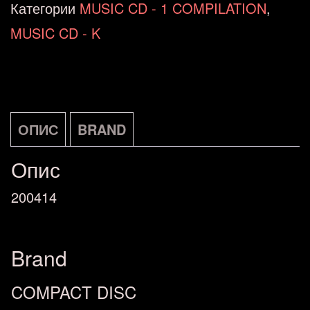
-
Категории
MUSIC CD - 1 COMPILATION
,
Songbird:
MUSIC CD - K
The
Ultimate
Collection
NOVO
ОПИС
BRAND
количина
Опис
200414
Brand
COMPACT DISC