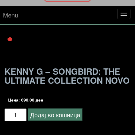
Menu
Tog
navi
KENNY G – SONGBIRD: THE
ULTIMATE COLLECTION NOVO
Цена:
690,00
ден
Kenny
Додај во кошница
G