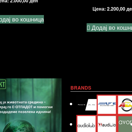
ена:
2.000,00
ден
Цена:
2.200,00
де
одај во кошница
Додај во кошн
BRANDS