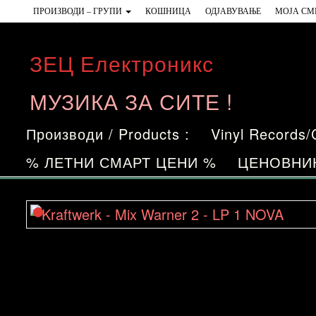
Skip
ПРОИЗВОДИ – ГРУПИ
КОШНИЦА
ОДЈАВУВАЊЕ
МОЈА СМ
to
the
ЗЕЦ Електроникс
content
МУЗИКА ЗА СИТЕ !
Производи / Products :
Vinyl Records
% ЛЕТНИ СМАРТ ЦЕНИ %
ЦЕНОВНИ