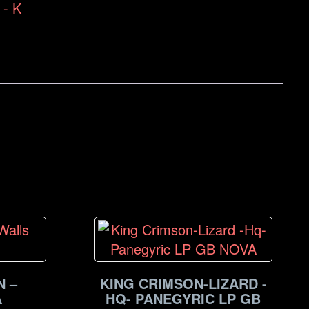
- K
N –
KING CRIMSON-LIZARD -
A
HQ- PANEGYRIC LP GB