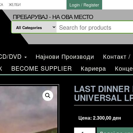
Login / Register
КА
ЖЕЛБИ
ПРЕБАРУВАЈ - НА ОВА МЕСТО
/CD/DVD
Најнови Производи
Контакт /
К
BECOME SUPPLIER
Кариера
Конце
LAST DINNER
UNIVERSAL L
Цена:
2.300,00
ден
Last