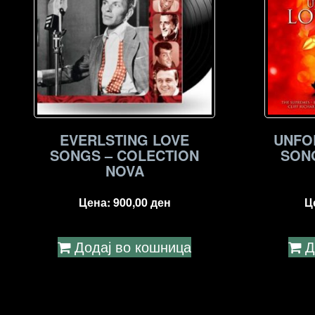
EVERLSTING LOVE
UNFO
SONGS – COLECTION
SON
NOVA
Цена:
900,00
ден
Ц
Додај во кошница
Д