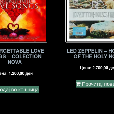
RGETTABLE LOVE
LED ZEPPELIN – 
GS – COLECTION
OF THE HOLY N
NOVA
Цена:
2.700,00
де
ена:
1.200,00
ден
Прочитај пов
одај во кошница