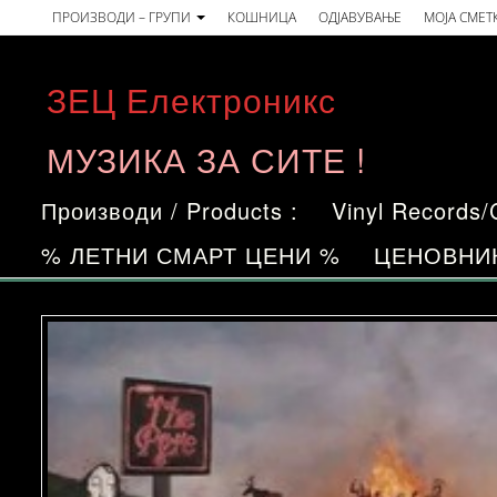
Skip
ПРОИЗВОДИ – ГРУПИ
КОШНИЦА
ОДЈАВУВАЊЕ
МОЈА СМЕТ
to
the
ЗЕЦ Електроникс
content
МУЗИКА ЗА СИТЕ !
Производи / Products :
Vinyl Records
% ЛЕТНИ СМАРТ ЦЕНИ %
ЦЕНОВНИ