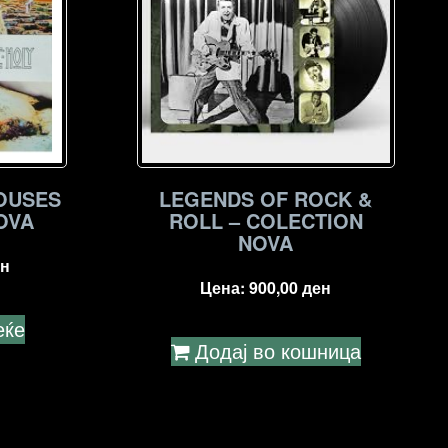
HOUSES
LEGENDS OF ROCK &
OVA
ROLL – COLECTION
NOVA
н
Цена:
900,00
ден
еќе
Додај во кошница