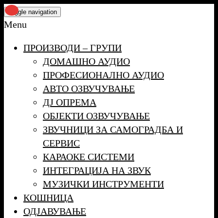
Skip
Toggle navigation
to
Menu
the
ПРОИЗВОДИ – ГРУПИ
content
ДОМАШНО АУДИО
ПРОФЕСИОНАЛНО АУДИО
АВТО ОЗВУЧУВАЊЕ
ДЈ ОПРЕМА
ОБЈЕКТИ ОЗВУЧУВАЊЕ
ЗВУЧНИЦИ ЗА САМОГРАДБА И
СЕРВИС
КАРАОКЕ СИСТЕМИ
ИНТЕГРАЦИЈА НА ЗВУК
МУЗИЧКИ ИНСТРУМЕНТИ
КОШНИЦА
ОДЈАВУВАЊЕ