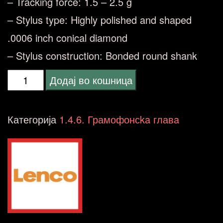
– Tracking force: 1.5 – 2.5 g
– Stylus type: Highly polished and shaped
.0006 inch conical diamond
– Stylus construction: Bonded round shank
Lenco
Додај во кошница
N-
40MMC
Категорија
1.4.6. Грамофонсka главa
AUDIO
TECHNICA
количина