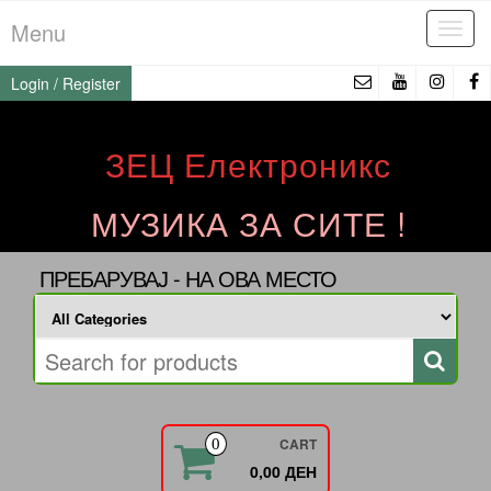
Skip
Menu
Tog
to
navi
the
Login / Register
content
ЗЕЦ Електроникс
МУЗИКА ЗА СИТЕ !
ПРЕБАРУВАЈ - НА ОВА МЕСТО
CART
0
0,00 ДЕН