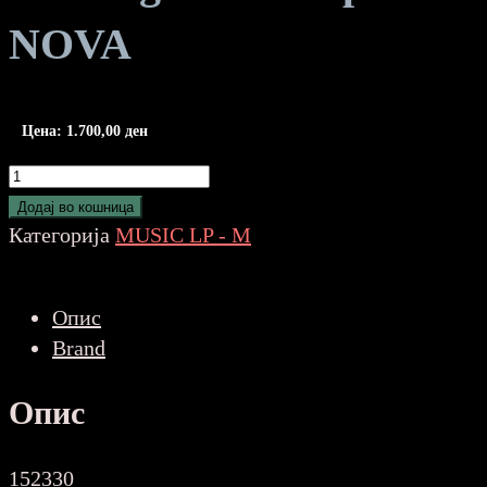
NOVA
Цена:
1.700,00
ден
Madrugada
-
Додај во кошница
Deep
Категорија
MUSIC LP - M
End
NOVA
Опис
количина
Brand
Опис
152330