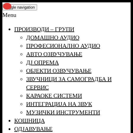
Skip
Toggle navigation
to
Menu
the
ПРОИЗВОДИ – ГРУПИ
content
ДОМАШНО АУДИО
ПРОФЕСИОНАЛНО АУДИО
АВТО ОЗВУЧУВАЊЕ
ДЈ ОПРЕМА
ОБЈЕКТИ ОЗВУЧУВАЊЕ
ЗВУЧНИЦИ ЗА САМОГРАДБА И
СЕРВИС
КАРАОКЕ СИСТЕМИ
ИНТЕГРАЦИЈА НА ЗВУК
МУЗИЧКИ ИНСТРУМЕНТИ
КОШНИЦА
ОДЈАВУВАЊЕ