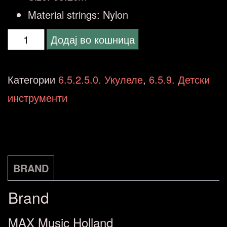
Material strings: Nylon
MAX
Додај во кошница
Ukulele
Soprano
Категории
6.5.2.5.0. Укулеле
,
6.5.9. Детски
Black
инструменти
173.184
количина
BRAND
Brand
MAX Music Holland