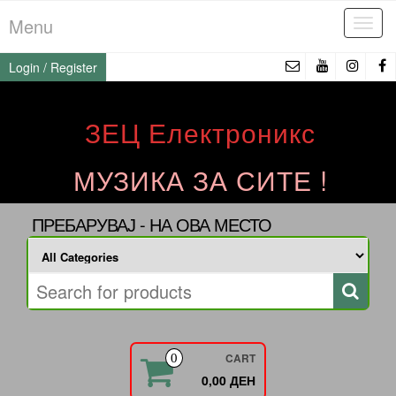
Skip
Menu
Tog
to
navi
the
Login / Register
content
ЗЕЦ Електроникс
МУЗИКА ЗА СИТЕ !
ПРЕБАРУВАЈ - НА ОВА МЕСТО
CART
0
0,00 ДЕН