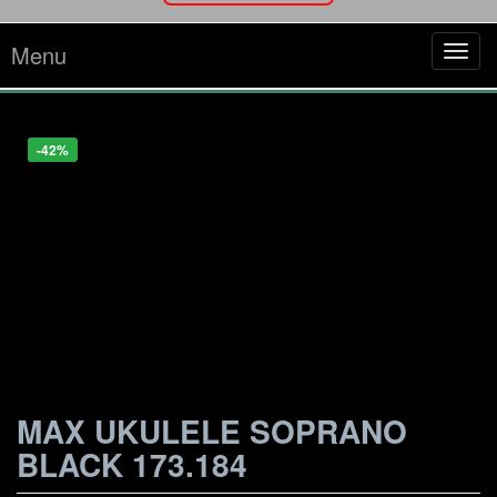
Menu
Tog
navi
-12%
-6%
-6%
-42%
MAX UKULELE SOPRANO
BLACK 173.184