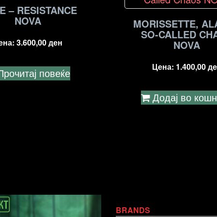
E – RESISTANCE
NOVA
MORISSETTE, AL
SO-CALLED CH
ена:
3.600,00
ден
NOVA
Цена:
1.400,00
де
Прочитај повеќе
Додај во кош
BRANDS