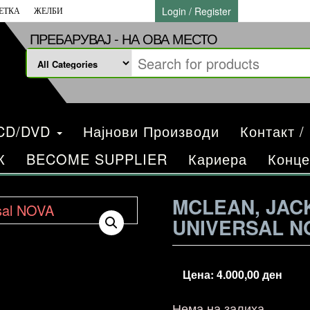
Login / Register
ЕТКА
ЖЕЛБИ
ПРЕБАРУВАЈ - НА ОВА МЕСТО
/CD/DVD
Најнови Производи
Контакт /
К
BECOME SUPPLIER
Кариера
Конце
MCLEAN, JAC
UNIVERSAL N
Цена:
4.000,00
ден
Нема на залиха