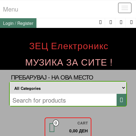
Skip
Menu
Tog
to
navi
the
Login / Register
content
ЗЕЦ Електроникс
МУЗИКА ЗА СИТЕ !
ПРЕБАРУВАЈ - НА ОВА МЕСТО
CART
0
0,00 ДЕН