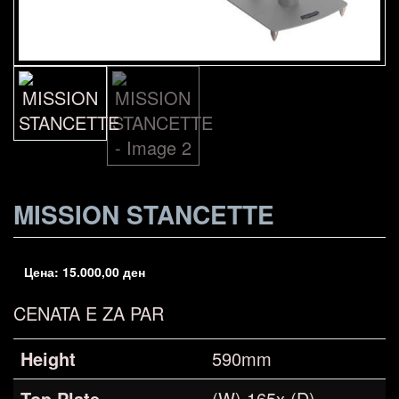
MISSION STANCETTE
Цена:
15.000,00
ден
CENATA E ZA PAR
Height
590mm
Top Plate
(W) 165x (D)