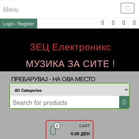
Skip
Menu
Tog
to
navi
the
Login / Register
content
ЗЕЦ Електроникс
МУЗИКА ЗА СИТЕ !
ПРЕБАРУВАЈ - НА ОВА МЕСТО
CART
0
0,00 ДЕН