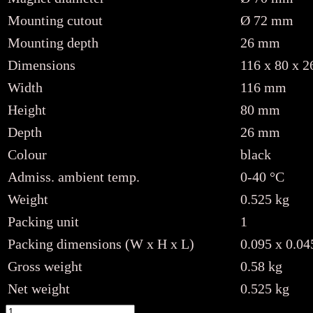
Mounting cutout
Ø 72 mm
Mounting depth
26 mm
Dimensions
116 x 80 x 
Width
116 mm
Height
80 mm
Depth
26 mm
Colour
black
Admiss. ambient temp.
0-40 °C
Weight
0.525 kg
Packing unit
1
Packing dimensions (W x H x L)
0.095 x 0.04
Gross weight
0.58 kg
Net weight
0.525 kg
Monacor