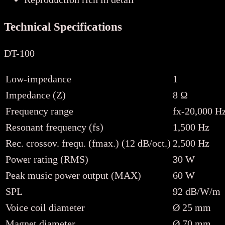
Technical Specifications
DT-100
Low-impedance
1
Impedance (Z)
8 Ω
Frequency range
fx-20,000 H
Resonant frequency (fs)
1,500 Hz
Rec. crossov. frequ. (fmax.) (12 dB/oct.)
2,500 Hz
Power rating (RMS)
30 W
Peak music power output (MAX)
60 W
SPL
92 dB/W/m
Voice coil diameter
Ø 25 mm
Magnet diameter
Ø 70 mm