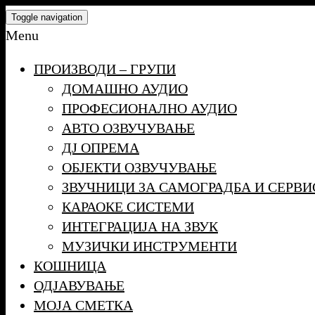
Skip
Toggle navigation
to
Menu
the
ПРОИЗВОДИ – ГРУПИ
content
ДОМАШНО АУДИО
ПРОФЕСИОНАЛНО АУДИО
АВТО ОЗВУЧУВАЊЕ
ДЈ ОПРЕМА
ОБЈЕКТИ ОЗВУЧУВАЊЕ
ЗВУЧНИЦИ ЗА САМОГРАДБА И СЕРВИ
КАРАОКЕ СИСТЕМИ
ИНТЕГРАЦИЈА НА ЗВУК
МУЗИЧКИ ИНСТРУМЕНТИ
КОШНИЦА
ОДЈАВУВАЊЕ
МОЈА СМЕТКА