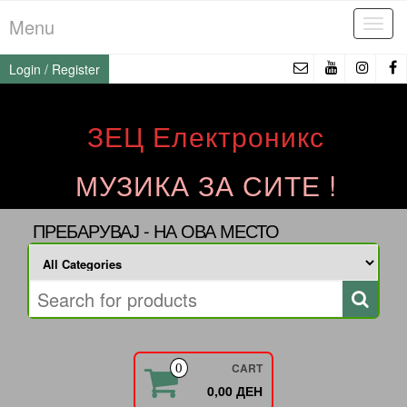
Skip
Menu
Tog
to
navi
the
Login / Register
content
ЗЕЦ Електроникс
МУЗИКА ЗА СИТЕ !
ПРЕБАРУВАЈ - НА ОВА МЕСТО
CART
0
0,00 ДЕН