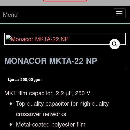
Menu
Tog
navi
MONACOR MKTA-22 NP
Цена:
250,00
ден
MKT film capacitor, 2.2 µF, 250 V
Top-quality capacitor for high-quality
crossover networks
Metal-coated polyester film