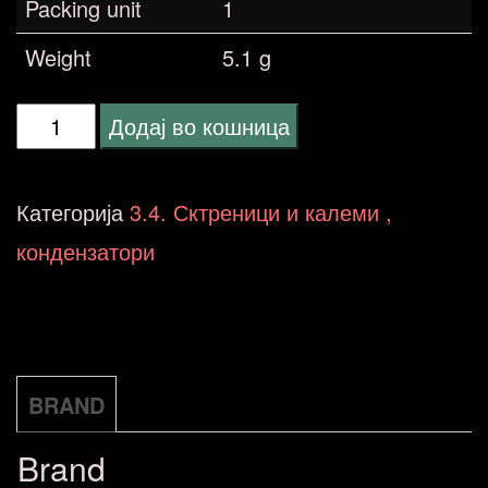
Packing unit
1
Weight
5.1 g
Monacor
Додај во кошница
MKTA-
22
Категорија
3.4. Сктреници и калеми ,
NP
кондензатори
количина
BRAND
Brand