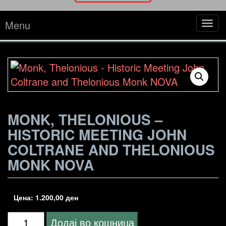
Menu
Tog
navi
MONK, THELONIOUS –
HISTORIC MEETING JOHN
COLTRANE AND THELONIOUS
MONK NOVA
Цена:
1.200,00
ден
Monk,
Додај во кошница