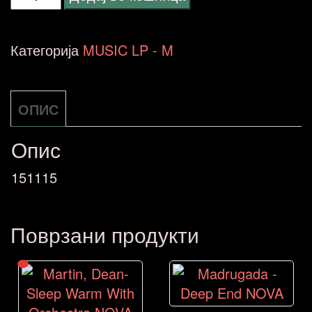
Thelonious
-
Категорија
MUSIC LP - M
Historic
Meeting
ОПИС
John
Coltrane
Опис
and
151115
Thelonious
Monk
Поврзани продукти
NOVA
количина