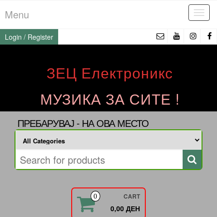
Skip
Menu
Tog
to
navi
the
Login / Register
content
ЗЕЦ Електроникс
МУЗИКА ЗА СИТЕ !
ПРЕБАРУВАЈ - НА ОВА МЕСТО
CART
0
0,00 ДЕН