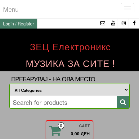
Skip
Menu
Tog
to
navi
the
Login / Register
content
ЗЕЦ Електроникс
МУЗИКА ЗА СИТЕ !
ПРЕБАРУВАЈ - НА ОВА МЕСТО
CART
0
0,00 ДЕН