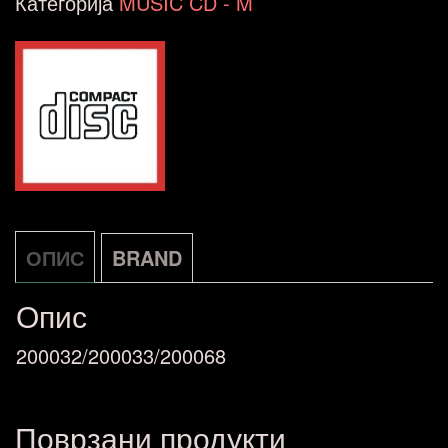
Категорија
MUSIC CD - M
ОПИС
BRAND
Опис
200032/200033/200068
Поврзани продукти