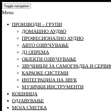
Skip
Toggle navigation
to
Menu
the
ПРОИЗВОДИ – ГРУПИ
content
ДОМАШНО АУДИО
ПРОФЕСИОНАЛНО АУДИО
АВТО ОЗВУЧУВАЊЕ
ДЈ ОПРЕМА
ОБЈЕКТИ ОЗВУЧУВАЊЕ
ЗВУЧНИЦИ ЗА САМОГРАДБА И СЕРВИ
КАРАОКЕ СИСТЕМИ
ИНТЕГРАЦИЈА НА ЗВУК
МУЗИЧКИ ИНСТРУМЕНТИ
КОШНИЦА
ОДЈАВУВАЊЕ
МОЈА СМЕТКА