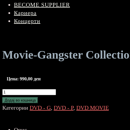
BECOME SUPPLIER
Кариера
Концерти
Movie-Gangster Collecti
Цена:
990,00
ден
Movie-
Gangster
Додај во кошница
Collection
Категории
DVD - G
,
DVD - P
,
DVD MOVIE
Universal
3-
Опис