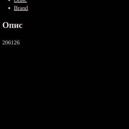
DVD
Brand
GB
количина
Опис
206126