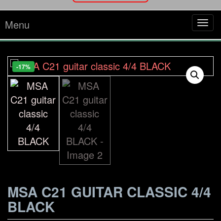
Menu
Tog
navi
-17%
MSA C21 GUITAR CLASSIC 4/4
BLACK