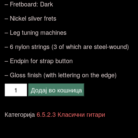
– Fretboard: Dark
– Nickel silver frets
– Leg tuning machines
– 6 nylon strings (3 of which are steel-wound)
– Endpin for strap button
– Gloss finish (with lettering on the edge)
MSA
Додај во кошница
C21
guitar
Категорија
6.5.2.3 Класични гитари
classic
4/4