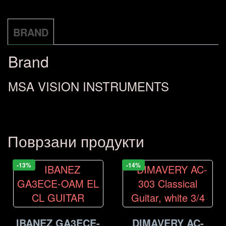
BLACK
количина
BRAND
Brand
MSA VISION INSTRUMENTS
Поврзани продукти
-13%
-14%
IBANEZ GA3ECE-
DIMAVERY AC-