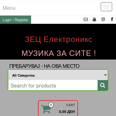
Skip
Menu
Tog
to
navi
the
Login / Register
content
ЗЕЦ Електроникс
МУЗИКА ЗА СИТЕ !
ПРЕБАРУВАЈ - НА ОВА МЕСТО
CART
0
0,00 ДЕН