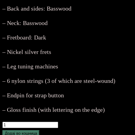
– Back and sides: Basswood
– Neck: Basswood
– Fretboard: Dark
– Nickel silver frets
– Leg tuning machines
– 6 nylon strings (3 of which are steel-wound)
– Endpin for strap button
– Gloss finish (with lettering on the edge)
MSA
C22
Додај во кошница