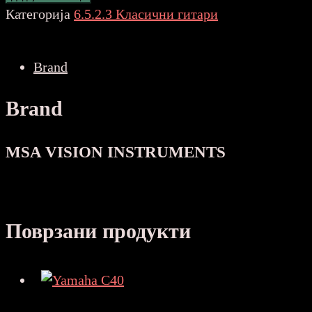
guitar
Категорија
6.5.2.3 Класични гитари
classic
4/4
Brand
natural
bright
Brand
количина
MSA VISION INSTRUMENTS
Поврзани продукти