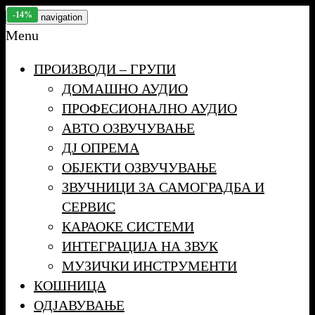
Skip
-17%
-6%
-20%
-31%
-14%
Toggle navigation
to
Menu
the
ПРОИЗВОДИ – ГРУПИ
content
ДОМАШНО АУДИО
ПРОФЕСИОНАЛНО АУДИО
АВТО ОЗВУЧУВАЊЕ
ДЈ ОПРЕМА
ОБЈЕКТИ ОЗВУЧУВАЊЕ
ЗВУЧНИЦИ ЗА САМОГРАДБА И
СЕРВИС
КАРАОКЕ СИСТЕМИ
ИНТЕГРАЦИЈА НА ЗВУК
МУЗИЧКИ ИНСТРУМЕНТИ
КОШНИЦА
ОДЈАВУВАЊЕ