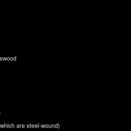
)
sswood
s
f which are steel-wound)