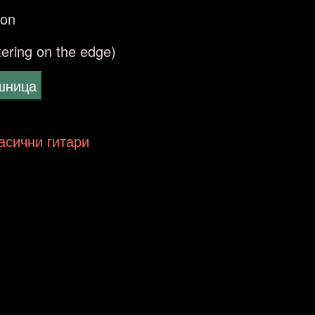
ton
ttering on the edge)
ошница
ласични гитари