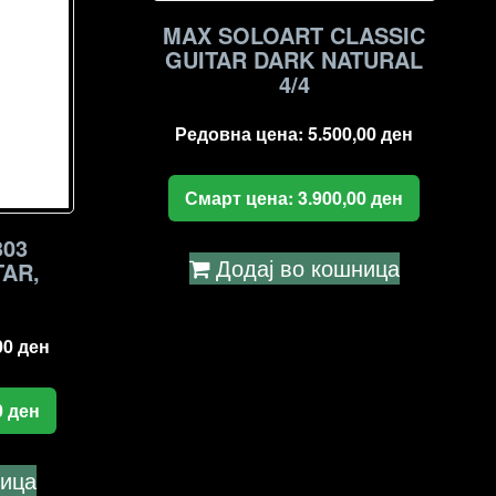
MAX SOLOART CLASSIC
GUITAR DARK NATURAL
4/4
Редовна цена:
5.500,00
ден
Смарт цена:
3.900,00
ден
303
Додај во кошница
TAR,
00
ден
0
ден
ница