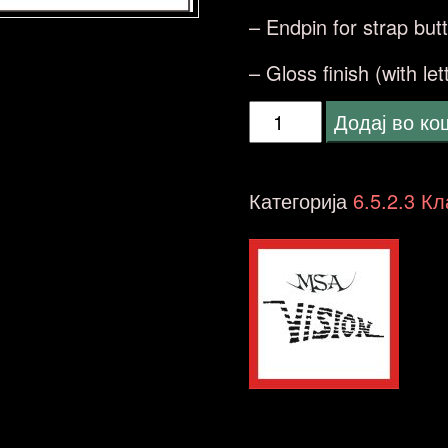
– Endpin for strap but
– Gloss finish (with le
MSA
Додај во к
C23
guitar
Категорија
6.5.2.3 К
classic
4/4
blueburst
количина