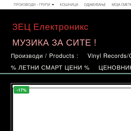
Skip
ПРОИЗВОДИ – ГРУПИ
КОШНИЦА
ОДЈАВУВАЊЕ
МОЈА СМЕТ
to
the
ЗЕЦ Електроникс
content
МУЗИКА ЗА СИТЕ !
Производи / Products :
Vinyl Records
% ЛЕТНИ СМАРТ ЦЕНИ %
ЦЕНОВНИ
-17%