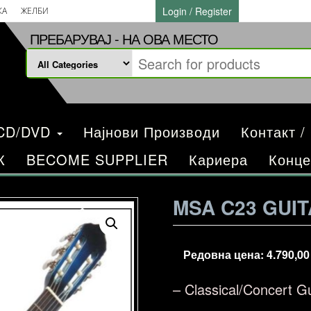
Login / Register
КА
ЖЕЛБИ
ПРЕБАРУВАЈ - НА ОВА МЕСТО
/CD/DVD
Најнови Производи
Контакт /
К
BECOME SUPPLIER
Кариера
Конце
MSA C23 GUIT
Редовна цена:
4.790,0
– Classical/Concert G