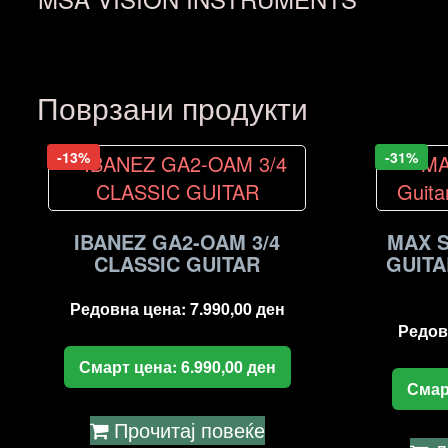
Поврзани продукти
-13%
-31%
IBANEZ GA2-OAM 3/4
MAX 
CLASSIC GUITAR
GUITA
Редовна цена:
7.990,00
ден
Редов
Смарт цена:
6.990,00
ден
Смар
Прочитај повеќе