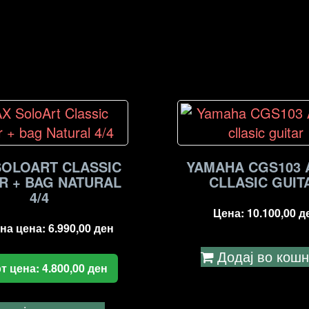
SOLOART CLASSIC
YAMAHA CGS103 A
R + BAG NATURAL
CLLASIC GUIT
4/4
Цена:
10.100,00
д
на цена:
6.990,00
ден
Додај во кош
т цена:
4.800,00
ден