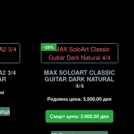
-29%
2 3/4
MAX SOLOART CLASSIC
AR
GUITAR DARK NATURAL
4/4
ен
Редовна цена:
5.500,00
ден
ница
Смарт цена:
3.900,00
ден