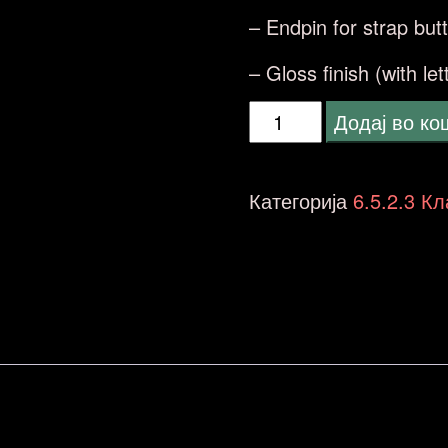
– Endpin for strap but
– Gloss finish (with le
MSA
Додај во к
C25
guitar
Категорија
6.5.2.3 К
classic
4/4
sunburst
количина