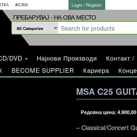
Login / Register
ЕТКА
ЖЕЛБИ
ПРЕБАРУВАЈ - НА ОВА МЕСТО
/CD/DVD
Најнови Производи
Контакт /
К
BECOME SUPPLIER
Кариера
Конце
MSA C25 GUIT
Редовна цена:
4.900,0
– Classical/Concert G