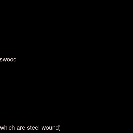
)
sswood
s
f which are steel-wound)