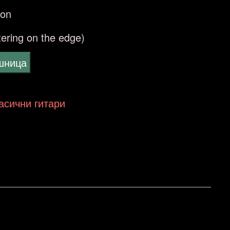
ton
ttering on the edge)
ошница
ласични гитари