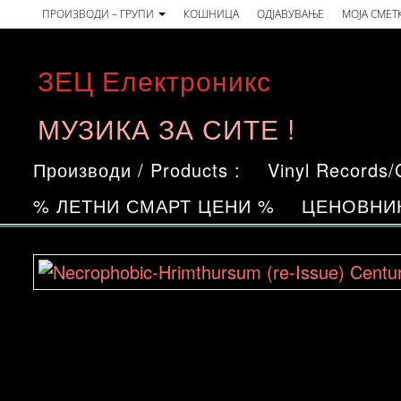
Skip
ПРОИЗВОДИ – ГРУПИ
КОШНИЦА
ОДЈАВУВАЊЕ
МОЈА СМЕТ
to
the
ЗЕЦ Електроникс
content
МУЗИКА ЗА СИТЕ !
Производи / Products :
Vinyl Records
% ЛЕТНИ СМАРТ ЦЕНИ %
ЦЕНОВНИ