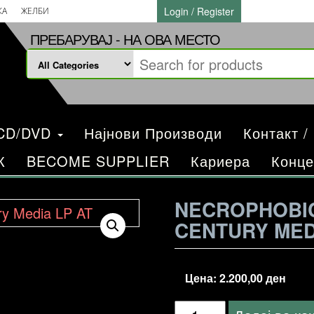
Login / Register
КА
ЖЕЛБИ
ПРЕБАРУВАЈ - НА ОВА МЕСТО
/CD/DVD
Најнови Производи
Контакт /
К
BECOME SUPPLIER
Кариера
Конце
NECROPHOBIC
CENTURY MED
Цена:
2.200,00
ден
Necrophobic-