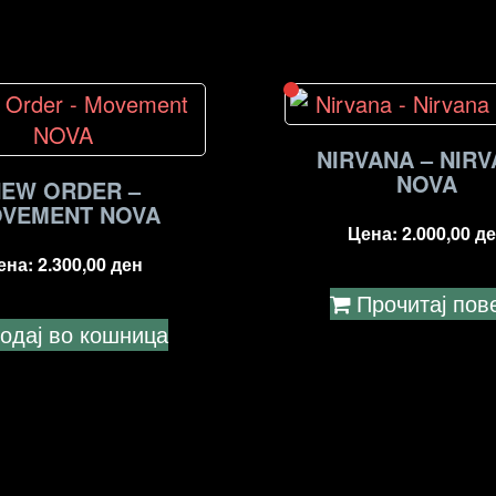
NIRVANA – NIR
NOVA
NEW ORDER –
VEMENT NOVA
Цена:
2.000,00
де
ена:
2.300,00
ден
Прочитај пов
одај во кошница