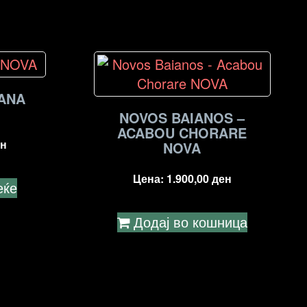
VANA
NOVOS BAIANOS –
ACABOU CHORARE
н
NOVA
Цена:
1.900,00
ден
еќе
Додај во кошница