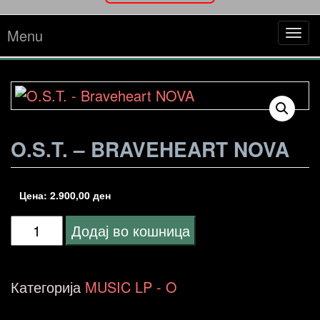
Menu
Tog
navi
O.S.T. – BRAVEHEART NOVA
Цена:
2.900,00
ден
O.S.T.
Додај во кошница
-
Braveheart
Категорија
MUSIC LP - O
NOVA