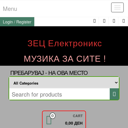
Skip
Menu
Tog
to
navi
the
Login / Register
content
ЗЕЦ Електроникс
МУЗИКА ЗА СИТЕ !
ПРЕБАРУВАЈ - НА ОВА МЕСТО
CART
0
0,00 ДЕН