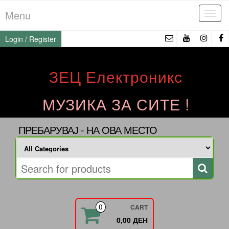
Skip
Menu
Tog
to
navi
the
Login / Register
content
ЗЕЦ Електроникс
МУЗИКА ЗА СИТЕ !
ПРЕБАРУВАЈ - НА ОВА МЕСТО
CART
0
0,00 ДЕН