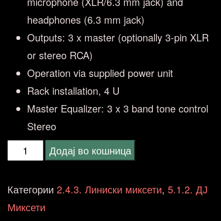
microphone (XLR/6.3 mm jack) and
headphones (6.3 mm jack)
Outputs: 3 x master (optionally 3-pin XLR
or stereo RCA)
Operation via supplied power unit
Rack installation, 4 U
Master Equalizer: 3 x 3 band tone control
Stereo
OMNITRONIC
Додај во кошница
EM-
640B
Категории
2.4.3. Линиски миксети
,
5.1.2. ДЈ
количина
Миксети