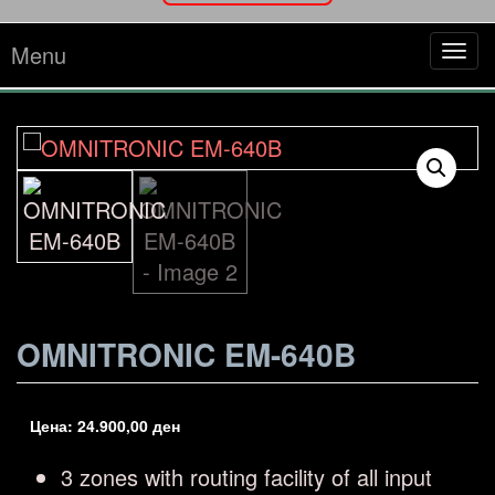
Menu
Tog
navi
OMNITRONIC EM-640B
Цена:
24.900,00
ден
3 zones with routing facility of all input