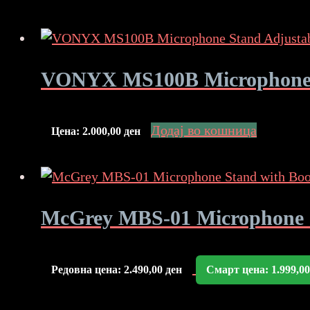
VONYX MS100B Microphone St
Додај во кошница
Цена:
2.000,00
ден
McGrey MBS-01 Microphone 
Редовна цена:
2.490,00
ден
Смарт цена:
1.999,0