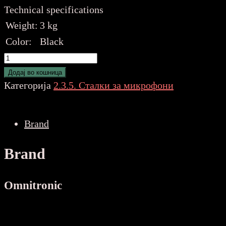
Technical specifications
Weight:
3 kg
Color:
Black
OMNITRONIC
Microphone
Додај во кошница
Stand
Категорија
2.3.5. Сталки за микрофони
85-
157
Brand
количина
Brand
Omnitronic