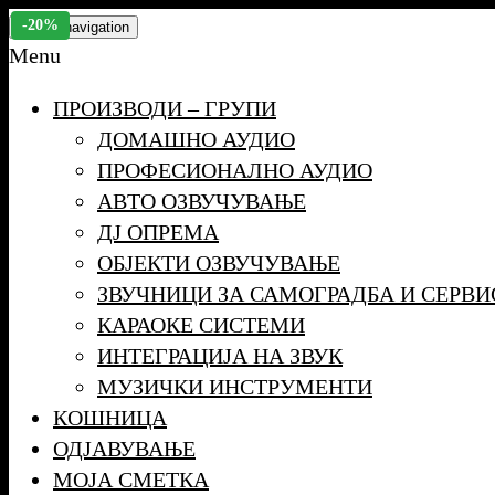
Skip
-20%
Toggle navigation
to
Menu
the
ПРОИЗВОДИ – ГРУПИ
content
ДОМАШНО АУДИО
ПРОФЕСИОНАЛНО АУДИО
АВТО ОЗВУЧУВАЊЕ
ДЈ ОПРЕМА
ОБЈЕКТИ ОЗВУЧУВАЊЕ
ЗВУЧНИЦИ ЗА САМОГРАДБА И СЕРВИ
КАРАОКЕ СИСТЕМИ
ИНТЕГРАЦИЈА НА ЗВУК
МУЗИЧКИ ИНСТРУМЕНТИ
КОШНИЦА
ОДЈАВУВАЊЕ
МОЈА СМЕТКА