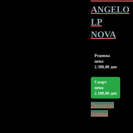
ANGELO
LP
NOVA
Редовна
цена:
2.300,00
ден
Смарт
цена:
2.100,00
ден
Прочитај
повеќе