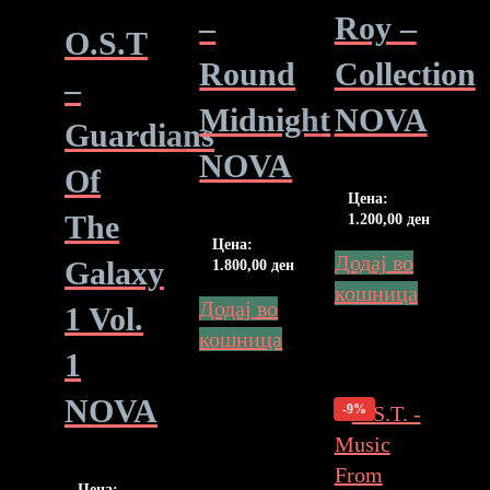
–
Roy –
O.S.T
Round
Collection
–
Midnight
NOVA
Guardians
NOVA
Of
Цена:
The
1.200,00
ден
Цена:
Додај во
Galaxy
1.800,00
ден
кошница
Додај во
1 Vol.
кошница
1
NOVA
-9%
Цена: