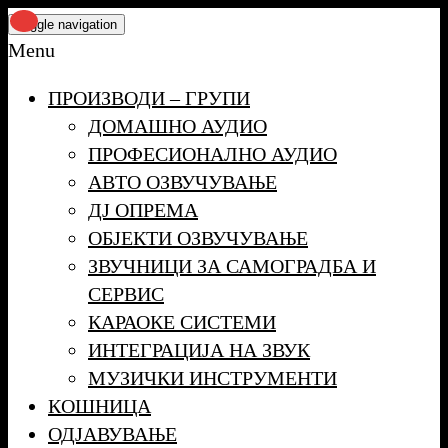
Skip
Toggle navigation
to
Menu
the
ПРОИЗВОДИ – ГРУПИ
content
ДОМАШНО АУДИО
ПРОФЕСИОНАЛНО АУДИО
АВТО ОЗВУЧУВАЊЕ
ДЈ ОПРЕМА
ОБЈЕКТИ ОЗВУЧУВАЊЕ
ЗВУЧНИЦИ ЗА САМОГРАДБА И
СЕРВИС
КАРАОКЕ СИСТЕМИ
ИНТЕГРАЦИЈА НА ЗВУК
МУЗИЧКИ ИНСТРУМЕНТИ
КОШНИЦА
ОДЈАВУВАЊЕ