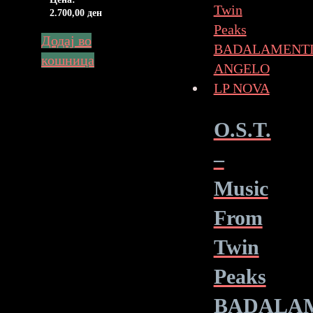
2.700,00
ден
Додај во
кошница
O.S.T.
–
Music
From
Twin
Peaks
BADALA