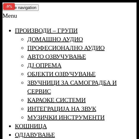
Skip
-9%
Toggle navigation
to
Menu
the
ПРОИЗВОДИ – ГРУПИ
content
ДОМАШНО АУДИО
ПРОФЕСИОНАЛНО АУДИО
АВТО ОЗВУЧУВАЊЕ
ДЈ ОПРЕМА
ОБЈЕКТИ ОЗВУЧУВАЊЕ
ЗВУЧНИЦИ ЗА САМОГРАДБА И
СЕРВИС
КАРАОКЕ СИСТЕМИ
ИНТЕГРАЦИЈА НА ЗВУК
МУЗИЧКИ ИНСТРУМЕНТИ
КОШНИЦА
ОДЈАВУВАЊЕ