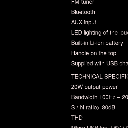
FM tuner
Bluetooth
AUX input
LED lighting of the lo
Built-in Li-ion battery
Handle on the top
Supplied with USB ch
TECHNICAL SPECIFI
20W output power
Bandwidth 100Hz – 2
S / N ratio> 80dB
THD
Micro USB input 5V /