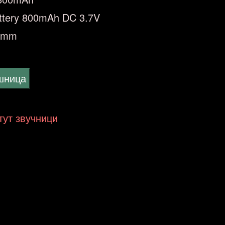
Battery 800mAh DC 3.7V
55mm
ошница
утут звучници