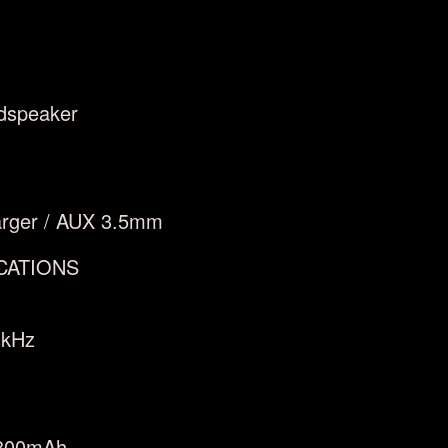
udspeaker
arger / AUX 3.5mm
CATIONS
0kHz
 800mAh