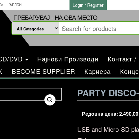
Login / Register
КА
ЖЕЛБИ
ПРЕБАРУВАЈ - НА ОВА МЕСТО
/CD/DVD
Најнови Производи
Контакт /
К
BECOME SUPPLIER
Кариера
Конце
PARTY DISCO-
Редовна цена:
2.490,0
USB and Micro-SD pla