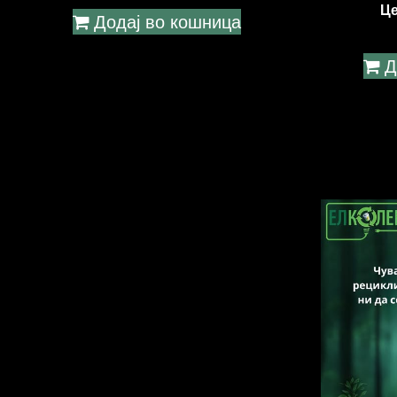
Ц
Додај во кошница
Д