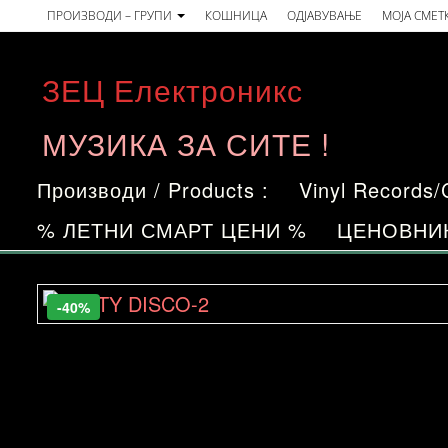
Skip
ПРОИЗВОДИ – ГРУПИ
КОШНИЦА
ОДЈАВУВАЊЕ
МОЈА СМЕТ
to
the
ЗЕЦ Електроникс
content
МУЗИКА ЗА СИТЕ !
Производи / Products :
Vinyl Records
% ЛЕТНИ СМАРТ ЦЕНИ %
ЦЕНОВНИ
-40%