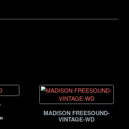
D
MADISON FREESOUND-
н
VINTAGE-WD