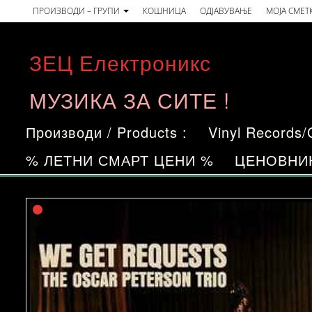
Skip
ПРОИЗВОДИ – ГРУПИ
КОШНИЦА
ОДЈАВУВАЊЕ
МОЈА СМЕТ
to
the
ЗЕЦ Електроникс
content
МУЗИКА ЗА СИТЕ !
Производи / Products :
Vinyl Records
% ЛЕТНИ СМАРТ ЦЕНИ %
ЦЕНОВНИ