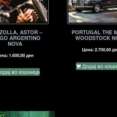
ZOLLA, ASTOR –
PORTUGAL THE M
GO ARGENTINO
WOODSTOCK N
NOVA
Цена:
2.700,00
де
ена:
1.600,00
ден
Додај во кош
одај во кошница