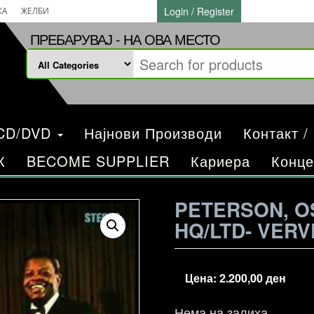
Login / Register
КА
ЖЕЛБИ
ПРЕБАРУВАЈ - НА ОВА МЕСТО
/CD/DVD
Најнови Производи
Контакт /
К
BECOME SUPPLIER
Кариера
Конце
PETERSON, O
HQ/LTD- VERV
Цена:
2.200,00
ден
Нема на залиха