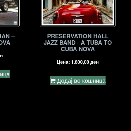
AN –
PRESERVATION HALL
OVA
JAZZ BAND · A TUBA TO
CUBA NOVA
н
Цена:
1.800,00
ден
ница
Додај во кошница