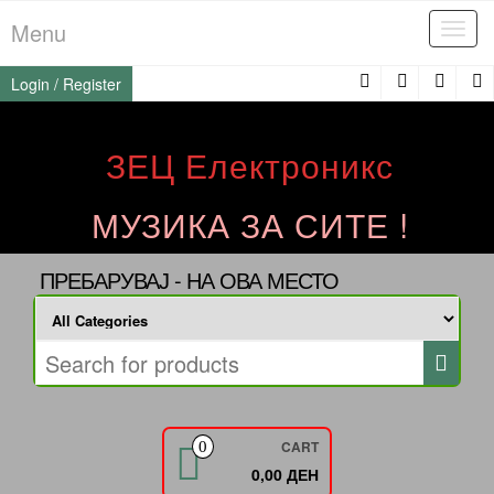
Skip
Menu
Tog
to
navi
the
Login / Register
content
ЗЕЦ Електроникс
МУЗИКА ЗА СИТЕ !
ПРЕБАРУВАЈ - НА ОВА МЕСТО
CART
0
0,00 ДЕН