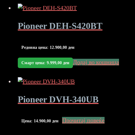
Pioneer DEH-S420BT
Редовна цена:
12.900,00
ден
Додај во кошница
Смарт цена:
9.999,00
ден
Pioneer DVH-340UB
Прочитај повеќе
Цена:
14.900,00
ден