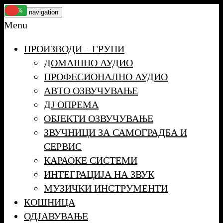
Skip
-20%
-12%
-28%
-22%
Toggle navigation
to
Menu
the
ПРОИЗВОДИ – ГРУПИ
content
ДОМАШНО АУДИО
ПРОФЕСИОНАЛНО АУДИО
АВТО ОЗВУЧУВАЊЕ
ДЈ ОПРЕМА
ОБЈЕКТИ ОЗВУЧУВАЊЕ
ЗВУЧНИЦИ ЗА САМОГРАДБА И
СЕРВИС
КАРАОКЕ СИСТЕМИ
ИНТЕГРАЦИЈА НА ЗВУК
МУЗИЧКИ ИНСТРУМЕНТИ
КОШНИЦА
ОДЈАВУВАЊЕ