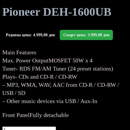
Pioneer DEH-1600UB
Редовна цена:
4.999,00
ден
Смарт цена:
3.999,00
ден
Main Features
Max. Power OutputMOSFET 50W x 4
Tuner- RDS FM/AM Tuner (24 preset stations)
Plays- CDs and CD-R / CD-RW
– MP3, WMA, WAV, AAC from CD-R / CD-RW /
USB / SD
– Other music devices via USB / Aux-In
Front PanelFully detachable
Pioneer