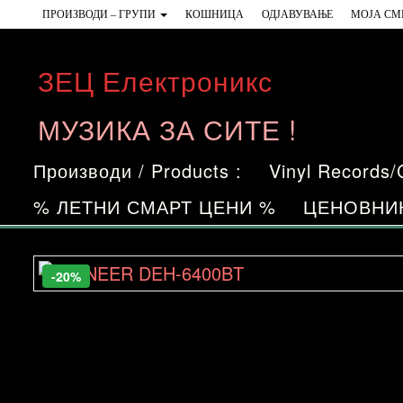
Skip
ПРОИЗВОДИ – ГРУПИ
КОШНИЦА
ОДЈАВУВАЊЕ
МОЈА СМ
to
the
ЗЕЦ Електроникс
content
МУЗИКА ЗА СИТЕ !
Производи / Products :
Vinyl Records
% ЛЕТНИ СМАРТ ЦЕНИ %
ЦЕНОВНИ
-20%