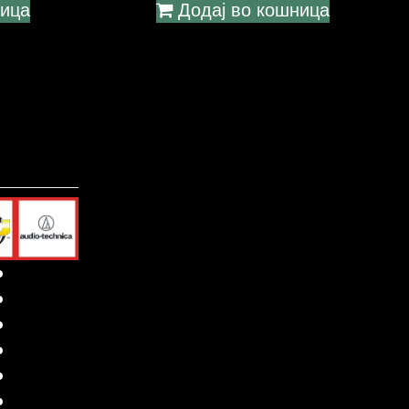
ница
Додај во кошница