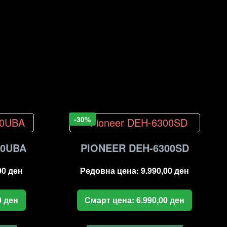
-30%
00UBA
PIONEER DEH-6300SD
00
ден
Редовна цена:
9.990,00
ден
0
ден
Смарт цена:
6.990,00
ден