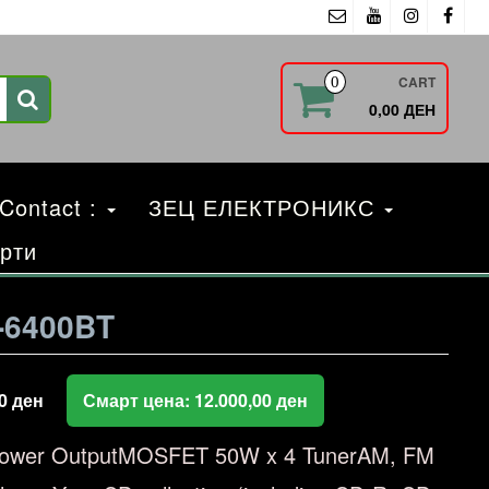
CART
0
0,00 ДЕН
 Contact :
ЗЕЦ ЕЛЕКТРОНИКС
рти
-6400BT
00
ден
Смарт цена:
12.000,00
ден
 Power OutputMOSFET 50W x 4 TunerAM, FM