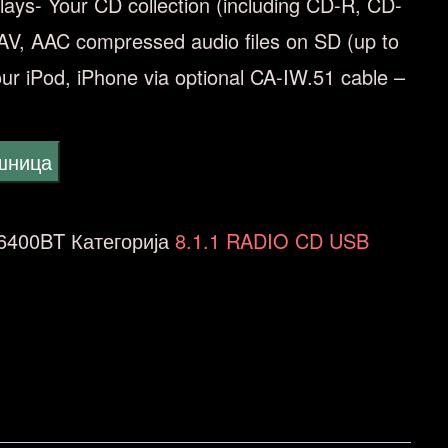
Plays- Your CD collection (including CD-R, CD-
, AAC compressed audio files on SD (up to
r iPod, iPhone via optional CA-IW.51 cable –
ошница
6400BT
Категорија
8.1.1 RADIO CD USB