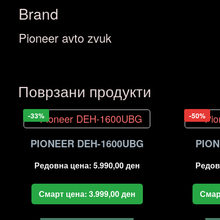
Brand
Pioneer avto zvuk
Поврзани продукти
-33%
-50%
PIONEER DEH-1600UBG
PION
Редовна цена:
5.990,00
ден
Редов
Смарт цена:
3.999,00
ден
Смар