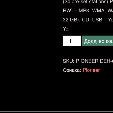
(24 pre-set stations) 
RW) – MP3, WMA, WAV
32 GB), CD, USB – You
Yo
PIONEER
Додај во к
DEH-
6400BT
SKU:
PIONEER DEH-
количина
Ознака:
Pioneer