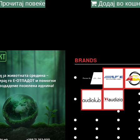
Прочитај повеќе
Додај во кош
BRANDS